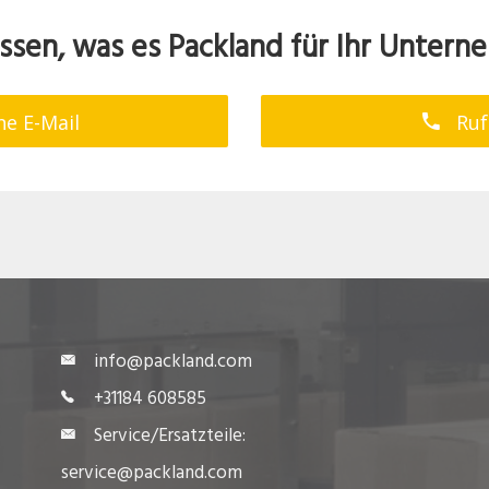
ssen, was es Packland für Ihr Untern
ne E-Mail
Ruf
info@packland.com
+31184 608585
Service/Ersatzteile:
service@packland.com